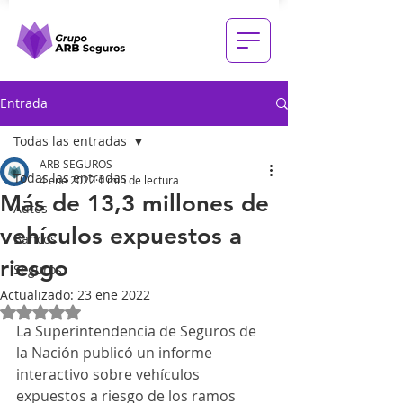
Entrada
Todas las entradas
ARB SEGUROS
Todas las entradas
4 ene 2022
1 min de lectura
Más de 13,3 millones de
Autos
vehículos expuestos a
Bancos
riesgo
Seguros
Actualizado:
23 ene 2022
Obtuvo NaN de 5 estrellas.
La Superintendencia de Seguros de 
la Nación publicó un informe 
interactivo sobre vehículos 
expuestos a riesgo de los ramos 