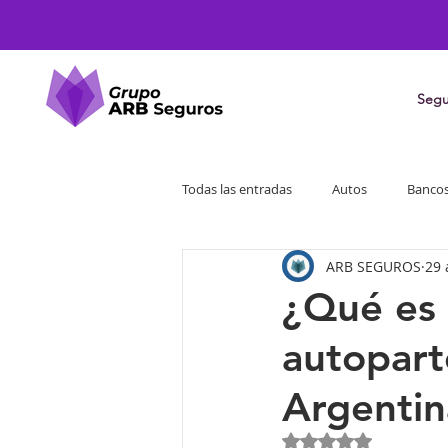
Segu
Todas las entradas
Autos
Banco
ARB SEGUROS
29 
¿Qué es 
autopart
Argentin
Obtuvo NaN de 5 e