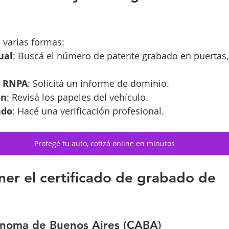
e varias formas:
ual
: Buscá el número de patente grabado en puertas, 
l RNPA
: Solicitá un informe de dominio.
ón
: Revisá los papeles del vehículo.
ado
: Hacé una verificación profesional.
Protegé tu auto, cotizá online en minutos
er el certificado de grabado de 
noma de Buenos Aires (CABA)