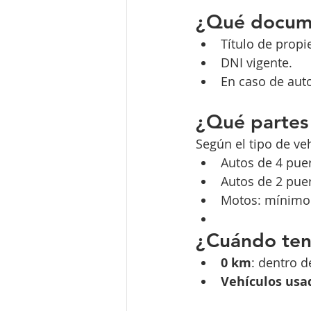
¿Qué docume
Título de propi
DNI vigente.
En caso de aut
¿Qué partes 
Según el tipo de ve
Autos de 4 puer
Autos de 2 puer
Motos: mínimo 
¿Cuándo ten
0 km
: dentro d
Vehículos usa