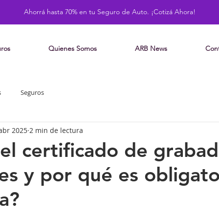
Ahorrá hasta 70% en tu Seguro de Auto. ¡Cotizá Ahora!
ros
Quienes Somos
ARB News
Con
s
Seguros
abr 2025
2 min de lectura
el certificado de graba
es y por qué es obligato
a?
strellas.