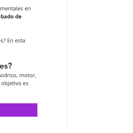
amentales en 
abado de 
s? En esta 
tes?
idrios, motor, 
objetivo es 