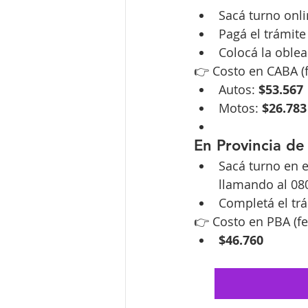
Sacá turno onlin
Pagá el trámite
Colocá la oblea
👉 Costo en CABA (f
Autos: 
$53.567
Motos: 
$26.783
En Provincia de
Sacá turno en e
llamando al 08
Completá el trá
👉 Costo en PBA (fe
$46.760