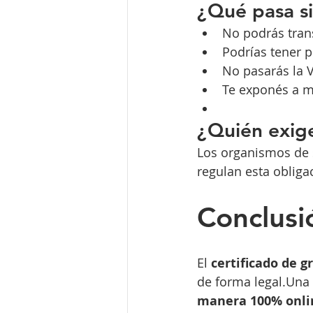
¿Qué pasa si
No podrás trans
Podrías tener 
No pasarás la 
Te exponés a m
¿Quién exig
Los organismos de s
regulan esta obliga
Conclusi
El 
certificado de 
de forma legal.Una 
manera 100% onli