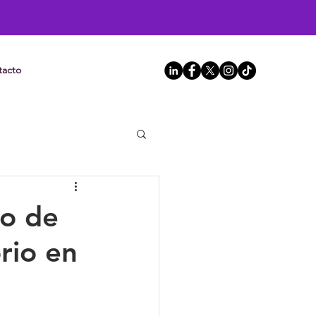
tacto
do de
rio en