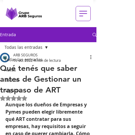
Entrada
Todas las entradas
ARB SEGUROS
Todas las entradas
19 oct 2022
4 min de lectura
Qué tenés que saber
Autos
antes de Gestionar un
Bancos
traspaso de ART
Seguros
Obtuvo NaN de 5 estrellas.
Aunque los dueños de Empresas y 
Pymes pueden elegir libremente 
qué ART contratar para sus 
empresas, hay requisitos a seguir 
en caso de querer cambiarla. Cómo 