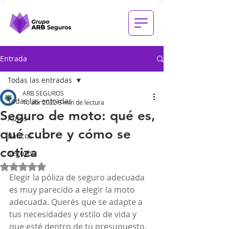
Entrada
Todas las entradas
ARB SEGUROS
Todas las entradas
10 abr 2022
3 min de lectura
Seguro de moto: qué es,
Autos
qué cubre y cómo se
Bancos
cotiza
Seguros
Obtuvo NaN de 5 estrellas.
Elegir la póliza de seguro adecuada 
es muy parecido a elegir la moto 
adecuada. Querés que se adapte a 
tus necesidades y estilo de vida y 
que esté dentro de tu presupuesto. 