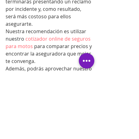
terminarás presentando un reclamo 
por incidente y, como resultado, 
será más costoso para ellos 
asegurarte.
Nuestra recomendación es utilizar 
nuestro 
cotizador online de seguros 
para motos
 para comparar precios y 
encontrar la aseguradora que mejor 
te convenga.
Además, podrás aprovechar nuestro 
descuento del 30% de descuento en 
seguros.
#seguroconarb
#tubrokerdigital
SEGUROS
motos
seguro de motos
Seguros